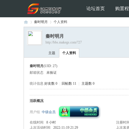
论坛首页
购置程
秦时明月
个人资料
秦时明月
http://bbs.makegs.com/?27
Ga
›
›
主题
个人资料
秦时明月
(UID: 27)
邮箱状态
未验证
统计信息
好友数 0
|
回帖数 11
|
主题数 0
活跃概况
me
用户组
中级会员
在线时间
8 小时
注册时
上次活动时间
2022-11-19 21:29
上次发