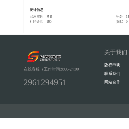
统计信息
已用空间
0 B
积分
1
社区金币
105
贡献
0
Sh
关于我们
版权申明
在线客服（工作时间:9:00-24:00）
联系我们
2961294951
网站合作
ow