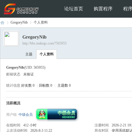
论坛首页
购置程序
程
GregoryNib
个人资料
GregoryNib
http://bbs.makegs.com/?565955
Ga
›
›
主题
个人资料
GregoryNib
(UID: 565955)
邮箱状态
未验证
统计信息
好友数 0
|
回帖数 0
|
主题数 0
活跃概况
me
用户组
中级会员
在线时间
412 小时
注册时间
2026-2-21 19
上次活动时间
2026-8-3 11:22
所在时区
使用系统默