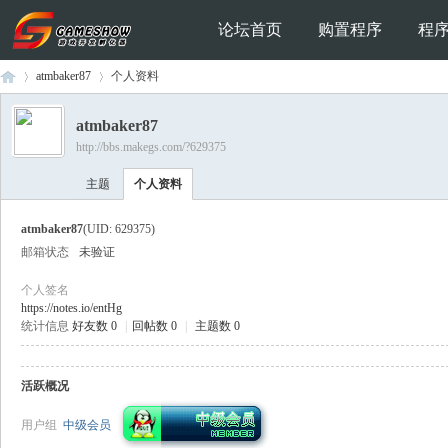
论坛首页
购置程序
程
atmbaker87
个人资料
atmbaker87
http://bbs.makegs.com/?629375
Ga
›
›
主题
个人资料
atmbaker87
(UID: 629375)
邮箱状态
未验证
个人签名
https://notes.io/entHg
统计信息
好友数 0
|
回帖数 0
|
主题数 0
me
活跃概况
用户组
中级会员