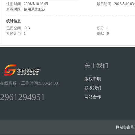
注册时间
2026-5-10 03:05
最后访问
2026-5-10 03
所在时区
使用系统默认
统计信息
已用空间
0 B
积分
1
社区金币
1
贡献
0
Sh
关于我们
版权申明
在线客服（工作时间:9:00-24:00）
联系我们
2961294951
ow
网站合作
网站备案号