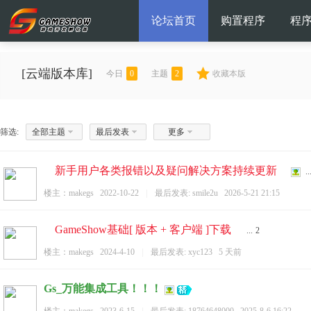
论坛首页
购置程序
程
[云端版本库]
今日
0
主题
2
收藏本版
筛选:
全部主题
最后发表
更多
新手用户各类报错以及疑问解决方案持续更新
..
楼主：
makegs
2022-10-22
|
最后发表:
smile2u
2026-5-21 21:15
GameShow基础[ 版本 + 客户端 ]下载
...
2
楼主：
makegs
2024-4-10
|
最后发表:
xyc123
5 天前
Gs_万能集成工具！！！