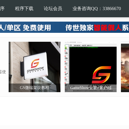
序
程序下载
论坛会员
业务咨询QQ：33866670
鉴使
GS微端架设教程
GameShow引擎+客户端