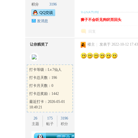
积分
3196
狮子不会听见狗吠而回头
发消息
回复
让你贱笑了
楼主
|
发表于 2022-10-12 17:43
ow
打卡等级：Lv.7仙人
打卡总天数：196
打卡月天数：0
打卡总奖励：1442
最近打卡：2026-05-01
18:49:21
官
26
175
3196
主题
帖子
积分