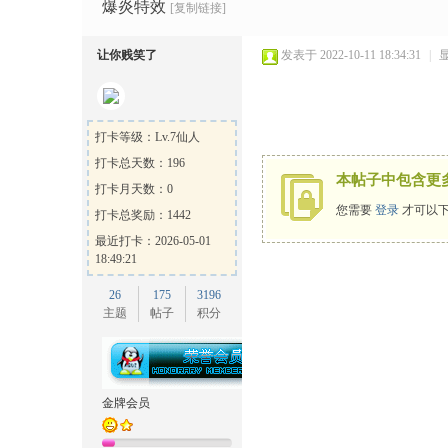
Ga
»
›
›
›
爆炎特效
[复制链接]
让你贱笑了
发表于 2022-10-11 18:34:31
|
打卡等级：Lv.7仙人
打卡总天数：196
本帖子中包含更
打卡月天数：0
me
您需要
登录
才可以下
打卡总奖励：1442
最近打卡：2026-05-01
18:49:21
26
175
3196
主题
帖子
积分
Sh
金牌会员