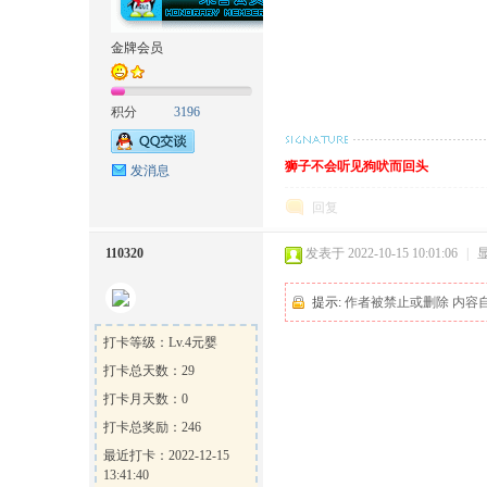
金牌会员
积分
3196
方
狮子不会听见狗吠而回头
发消息
回复
110320
发表于 2022-10-15 10:01:06
|
提示:
作者被禁止或删除 内容
论
打卡等级：Lv.4元婴
打卡总天数：29
打卡月天数：0
打卡总奖励：246
最近打卡：2022-12-15
13:41:40