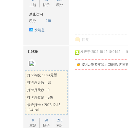
主题
帖子
积分
禁止访问
积分
218
发消息
回复
110320
发表于 2022-10-15 10:04:15
|
提示:
作者被禁止或删除 内容
打卡等级：Lv.4元婴
打卡总天数：29
打卡月天数：0
打卡总奖励：246
最近打卡：2022-12-15
13:41:40
0
20
218
主题
帖子
积分