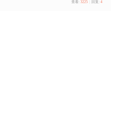
查看:
3225
|
回复:
4