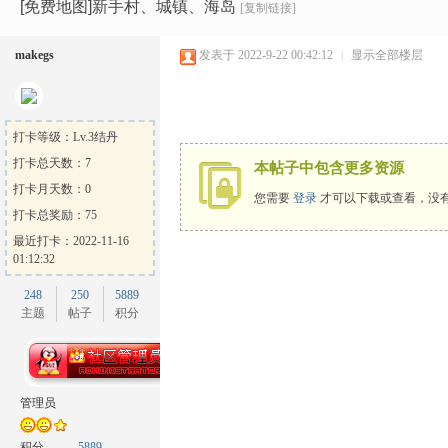
Ga
»
›
›
›
[免费地图]新手村、城镇、海岛
[复制链接]
makegs
发表于 2022-9-22 00:42:12
|
显示全部楼层
打卡等级：Lv.3结丹
打卡总天数：7
本帖子中包含更多资源
打卡月天数：0
您需要
登录
才可以下载或查看，没
me
打卡总奖励：75
最近打卡：2022-11-16
01:12:32
248
250
5889
主题
帖子
积分
Sh
管理员
积分
5889