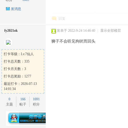
发消息
回复
fy2021ok
发表于 2022-9-24 14:46:40
|
显示全部楼层
狮子不会听见狗吠而回头
ow
打卡等级：Lv.7仙人
打卡总天数：335
打卡月天数：3
打卡总奖励：1277
最近打卡：2026-07-13
14:01:34
0
166
1691
官
主题
帖子
积分