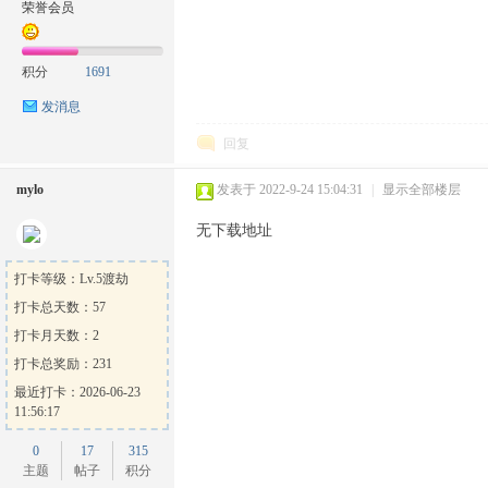
荣誉会员
积分
1691
发消息
方
回复
mylo
发表于 2022-9-24 15:04:31
|
显示全部楼层
无下载地址
打卡等级：Lv.5渡劫
打卡总天数：57
论
打卡月天数：2
打卡总奖励：231
最近打卡：2026-06-23
11:56:17
0
17
315
主题
帖子
积分