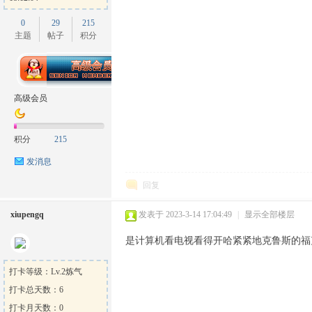
0
29
215
主题
帖子
积分
高级会员
积分
215
发消息
回复
xiupengq
发表于 2023-3-14 17:04:49
|
显示全部楼层
是计算机看电视看得开哈紧紧地克鲁斯的福
打卡等级：Lv.2炼气
打卡总天数：6
打卡月天数：0