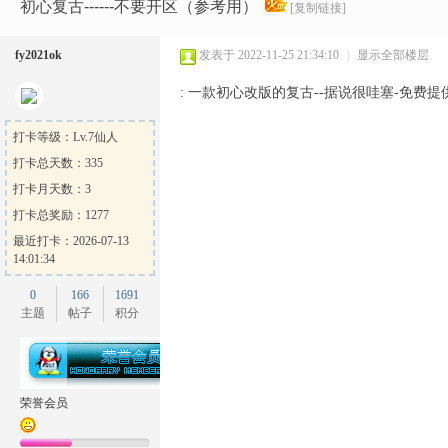
Ga
»
›
›
›
初心复古------不要开区（参考用）
[复制链接]
fy2021ok
发表于 2022-11-25 21:34:10
|
显示全部楼层
: 一款初心改版的复古--据说很哇塞-免费提
打卡等级：Lv.7仙人
打卡总天数：335
打卡月天数：3
me
打卡总奖励：1277
最近打卡：2026-07-13
14:01:34
0
166
1691
主题
帖子
积分
Sh
荣誉会员