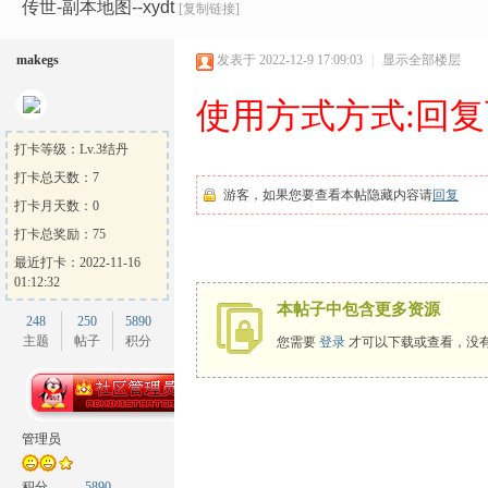
Ga
»
›
›
›
›
传世-副本地图--xydt
[复制链接]
makegs
发表于 2022-12-9 17:09:03
|
显示全部楼层
使用方式方式:回
打卡等级：Lv.3结丹
打卡总天数：7
游客，如果您要查看本帖隐藏内容请
回复
打卡月天数：0
me
打卡总奖励：75
最近打卡：2022-11-16
01:12:32
本帖子中包含更多资源
248
250
5890
主题
帖子
积分
您需要
登录
才可以下载或查看，没
Sh
管理员
积分
5890