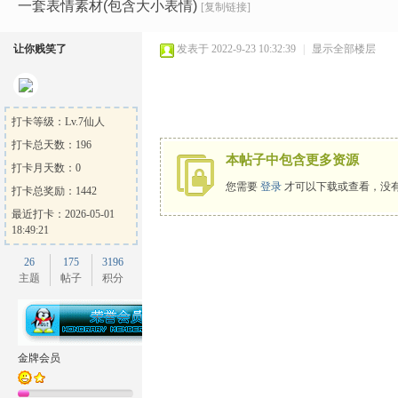
Ga
»
›
›
›
一套表情素材(包含大小表情)
[复制链接]
让你贱笑了
发表于 2022-9-23 10:32:39
|
显示全部楼层
打卡等级：Lv.7仙人
打卡总天数：196
本帖子中包含更多资源
打卡月天数：0
me
您需要
登录
才可以下载或查看，没
打卡总奖励：1442
最近打卡：2026-05-01
18:49:21
26
175
3196
主题
帖子
积分
Sh
金牌会员