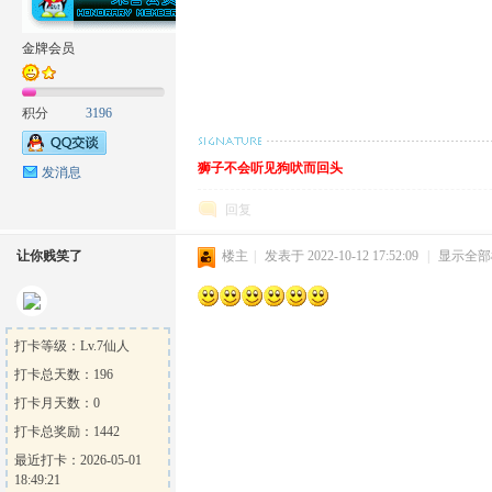
金牌会员
积分
3196
方
狮子不会听见狗吠而回头
发消息
回复
让你贱笑了
楼主
|
发表于 2022-10-12 17:52:09
|
显示全部
论
打卡等级：Lv.7仙人
打卡总天数：196
打卡月天数：0
打卡总奖励：1442
最近打卡：2026-05-01
18:49:21