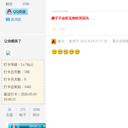
积分
3196
狮子不会听见狗吠而回头
发消息
回复
让你贱笑了
楼主
|
发表于 2022-9-24 11:17:20
|
显示全部
ow
打卡等级：Lv.7仙人
打卡总天数：196
打卡月天数：0
打卡总奖励：1442
最近打卡：2026-05-01
18:49:21
官
26
175
3196
主题
帖子
积分