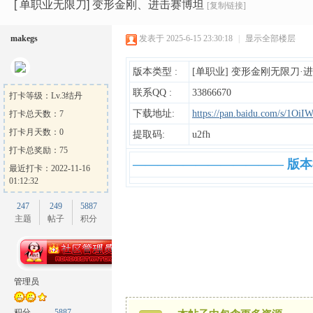
Ga
»
›
›
›
[ 单职业无限刀] 变形金刚、进击赛博坦
[复制链接]
makegs
发表于 2025-6-15 23:30:18
|
显示全部楼层
版本类型 :
[单职业] 变形金刚无限刀·
联系QQ :
33866670
打卡等级：Lv.3结丹
下载地址:
https://pan.baidu.com/s/1
打卡总天数：7
打卡月天数：0
提取码:
u2fh
me
打卡总奖励：75
———————————— 版
最近打卡：2022-11-16
01:12:32
247
249
5887
主题
帖子
积分
Sh
管理员
积分
5887