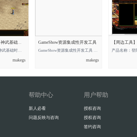
GameShow资源集成性开发工具
一个框架类型版本-神武基础时长版的，借鉴
一个框架类型版本-神武基础时长版的**** 本内容被作者隐藏 ****，借鉴即可 金币
GameShow资源集成性开发工具 **** 本内容被作者隐藏 ****
makegs
makegs
帮助中心
用户帮助
新人必看
授权咨询
问题反映与咨询
授权咨询
签约咨询