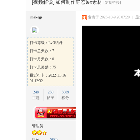
Ga
»
›
›
›
[视频解说] 如何制作静态tex素材
[复制链接]
makegs
发表于 2025-10-9 20:07:20
|
显
打卡等级：Lv.3结丹
打卡总天数：7
打卡月天数：0
me
打卡总奖励：75
最近打卡：2022-11-16
01:12:32
248
250
5889
主题
帖子
积分
Sh
管理员
积分
5889