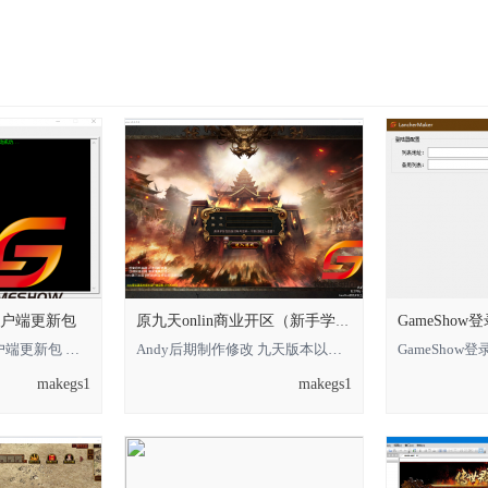
+客户端更新包
GameSho
原九天onlin商业开区（新手学习借鉴使用）
GameShow引擎+客户端更新包 下载地址： 回复可见 **** 本内容被作者隐藏 **** *
Andy后期制作修改 九天版本以及客户端特别标注:新手学习借鉴已替换最新的客户端以及引
makegs1
makegs1