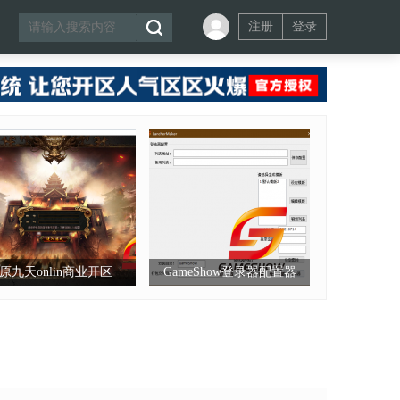
注册
登录
原九天onlin商业开区
GameShow登录器配置器