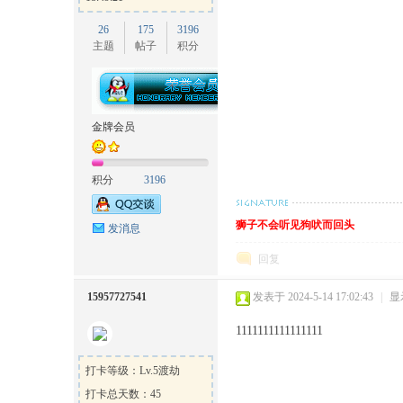
26
175
3196
主题
帖子
积分
金牌会员
积分
3196
狮子不会听见狗吠而回头
发消息
回复
15957727541
发表于 2024-5-14 17:02:43
|
显
1111111111111111
打卡等级：Lv.5渡劫
打卡总天数：45