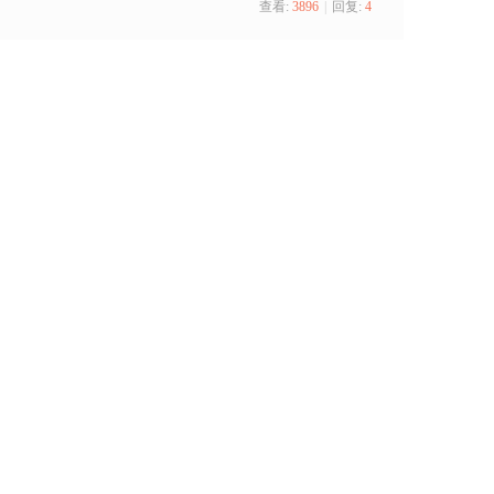
查看:
3896
|
回复:
4