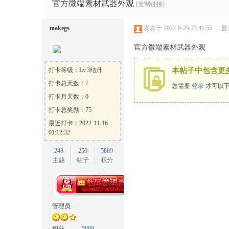
Ga
»
›
›
›
官方微端素材武器外观
[复制链接]
makegs
发表于 2022-9-25 23:41:55
|
显
官方微端素材武器外观
打卡等级：Lv.3结丹
本帖子中包含更
打卡总天数：7
您需要
登录
才可以下
打卡月天数：0
me
打卡总奖励：75
最近打卡：2022-11-16
01:12:32
248
250
5889
主题
帖子
积分
Sh
管理员
积分
5889