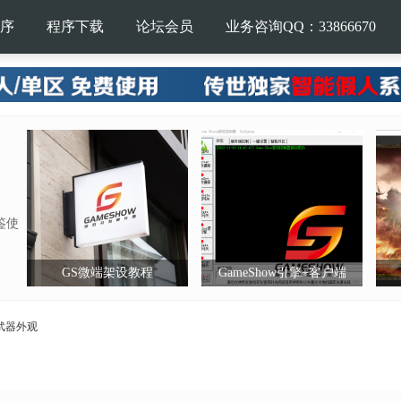
序
程序下载
论坛会员
业务咨询QQ：33866670
鉴使
GS微端架设教程
GameShow引擎+客户端
武器外观