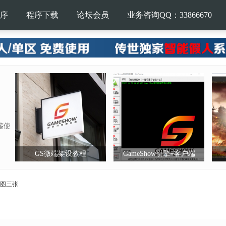
序
程序下载
论坛会员
业务咨询QQ：33866670
鉴使
GS微端架设教程
GameShow引擎+客户端
地图三张