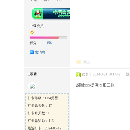
坛
中级会员
积分
156
发消息
回复
x罪孽
发表于 2024-3-21 10:17:42
|
显
感谢xxx提供地图三张
打卡等级：Lv.4元婴
打卡总天数：17
打卡月天数：0
打卡总奖励：113
最近打卡：2024-05-12