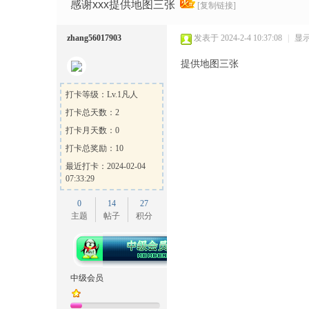
Ga
»
›
›
›
感谢xxx提供地图三张
[复制链接]
zhang56017903
发表于 2024-2-4 10:37:08
|
显
提供地图三张
打卡等级：Lv.1凡人
打卡总天数：2
打卡月天数：0
me
打卡总奖励：10
最近打卡：2024-02-04
07:33:29
0
14
27
主题
帖子
积分
Sh
中级会员