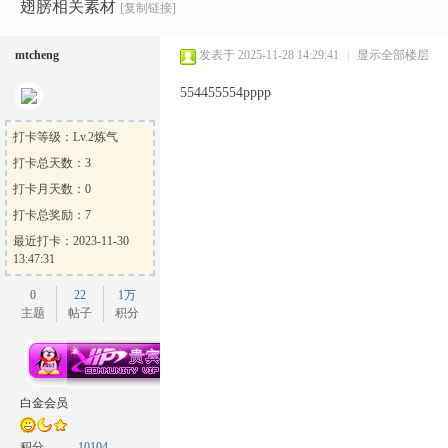
Ga
»
›
›
›
翅膀相关素材
[复制链接]
mtcheng
发表于 2025-11-28 14:29:41
|
显示全部楼层
554455554pppp
打卡等级：Lv.2炼气
打卡总天数：3
打卡月天数：0
me
打卡总奖励：7
最近打卡：2023-11-30
13:47:31
0
22
1万
主题
帖子
积分
Sh
白金会员
积分
10104