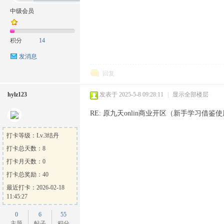
中级会员
积分
14
方
发消息
回复
hylz123
发表于 2025-5-8 09:28:11
|
显示全部楼层
RE: 原九天onlin商业开区（新手学习借鉴使
打卡等级：Lv.3结丹
打卡总天数：8
论
打卡月天数：0
打卡总奖励：40
最近打卡：2026-02-18
11:45:27
0
6
55
主题
帖子
积分