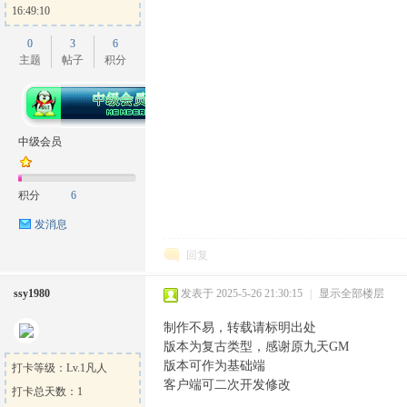
16:49:10
0
3
6
主题
帖子
积分
中级会员
积分
6
发消息
回复
ssy1980
发表于 2025-5-26 21:30:15
|
显示全部楼层
制作不易，转载请标明出处
版本为复古类型，感谢原九天GM
版本可作为基础端
打卡等级：Lv.1凡人
客户端可二次开发修改
打卡总天数：1