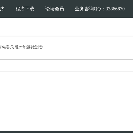
序
程序下载
论坛会员
业务咨询QQ：33866670
请先登录后才能继续浏览