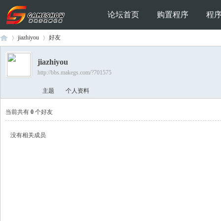
论坛首页
购置程序
程
jiazhiyou
好友
jiazhiyou
http://bbs.makegs.com/?701575
Ga
›
›
主题
个人资料
当前共有
0
个好友
没有相关成员
me