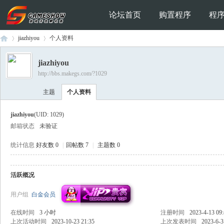
论坛首页
购置程序
程
jiazhiyou
个人资料
jiazhiyou
http://bbs.makegs.com/?1029
Ga
›
›
主题
个人资料
jiazhiyou
(UID: 1029)
邮箱状态
未验证
统计信息
好友数 0
|
回帖数 7
|
主题数 0
活跃概况
me
用户组
白金会员
在线时间
3 小时
注册时间
2023-4-13 09
上次活动时间
2023-10-23 21:35
上次发表时间
2023-6-3