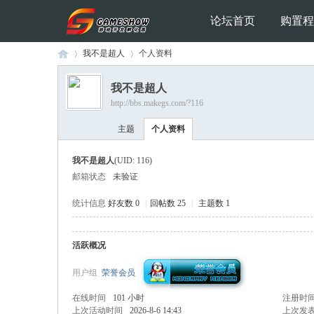
论坛首页
购置程
我不是超人
个人资料
我不是超人
http://bbs.makegs.com/?116
Ga
›
›
主题
个人资料
我不是超人
(UID: 116)
邮箱状态
未验证
统计信息
好友数 0
|
回帖数 25
|
主题数 1
活跃概况
me
用户组
荣誉会员
在线时间
101 小时
注册时
上次活动时间
2026-8-6 14:43
上次发