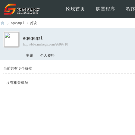
论坛首页
购置程序
程
aqaqaqz1
好友
aqaqaqz1
http://bbs.makegs.com/?699710
Ga
›
›
主题
个人资料
当前共有
0
个好友
没有相关成员
me