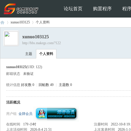
论坛首页
购置程序
程
xunuo103125
个人资料
xunuo103125
http://bbs.makegs.com/?122
Ga
›
›
主题
个人资料
xunuo103125
(UID: 122)
邮箱状态
未验证
统计信息
好友数 0
|
回帖数 49
|
主题数 0
活跃概况
me
用户组
金牌会员
在线时间
179 小时
注册时间
2022-10-8 19
上次活动时间
2026-8-4 21:51
上次发表时间
2026-1-1