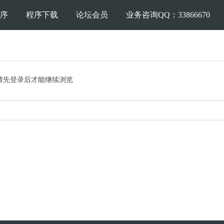
序
程序下载
论坛会员
业务咨询QQ：33866670
请先登录后才能继续浏览