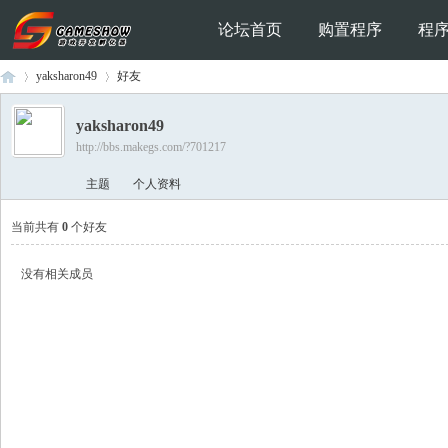
论坛首页
购置程序
程
yaksharon49
好友
yaksharon49
http://bbs.makegs.com/?701217
Ga
›
›
主题
个人资料
当前共有
0
个好友
没有相关成员
me