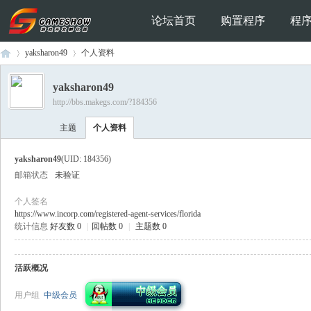
论坛首页
购置程序
程
yaksharon49
个人资料
yaksharon49
http://bbs.makegs.com/?184356
Ga
›
›
主题
个人资料
yaksharon49
(UID: 184356)
邮箱状态
未验证
个人签名
https://www.incorp.com/registered-agent-services/florida
统计信息
好友数 0
|
回帖数 0
|
主题数 0
me
活跃概况
用户组
中级会员