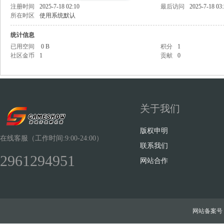
注册时间
2025-7-18 02:10
最后访问
2025-7-18 03
所在时区
使用系统默认
统计信息
已用空间
0 B
积分
1
社区金币
1
贡献
0
Sh
关于我们
版权申明
在线客服（工作时间:9:00-24:00）
联系我们
2961294951
ow
网站合作
网站备案号