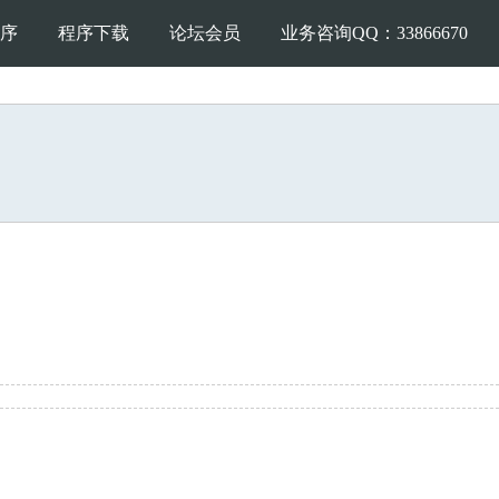
序
程序下载
论坛会员
业务咨询QQ：33866670