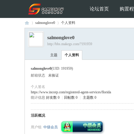
论坛首页
购置程
salmonglove0
个人资料
salmonglove0
http://bbs.makegs.com/?191959
Ga
›
›
主题
个人资料
salmonglove0
(UID: 191959)
邮箱状态
未验证
个人签名
https://www.incorp.com/registered-agent-services/florida
统计信息
好友数 0
|
回帖数 0
|
主题数 0
me
活跃概况
用户组
中级会员