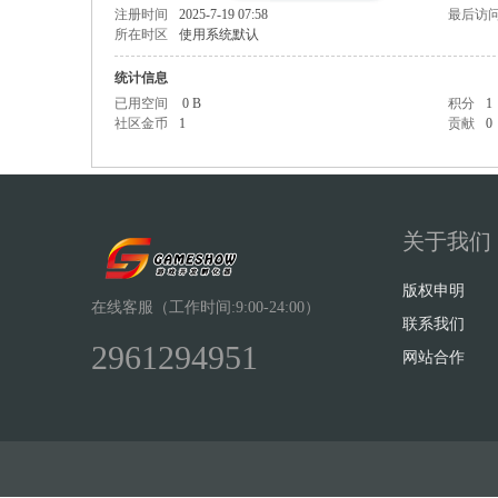
注册时间
2025-7-19 07:58
最后访
所在时区
使用系统默认
统计信息
已用空间
0 B
积分
1
社区金币
1
贡献
0
Sh
关于我们
版权申明
在线客服（工作时间:9:00-24:00）
联系我们
2961294951
ow
网站合作