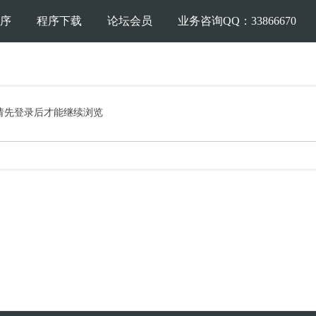
序
程序下载
论坛会员
业务咨询QQ：33866670
请先登录后才能继续浏览