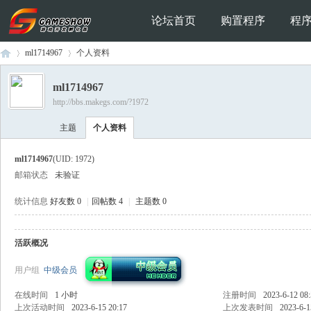
论坛首页
购置程序
程
ml1714967
个人资料
ml1714967
http://bbs.makegs.com/?1972
Ga
›
›
主题
个人资料
ml1714967
(UID: 1972)
邮箱状态
未验证
统计信息
好友数 0
|
回帖数 4
|
主题数 0
活跃概况
me
用户组
中级会员
在线时间
1 小时
注册时间
2023-6-12 08
上次活动时间
2023-6-15 20:17
上次发表时间
2023-6-1