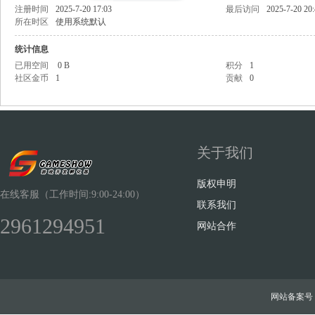
注册时间
2025-7-20 17:03
最后访问
2025-7-20 20
所在时区
使用系统默认
统计信息
已用空间
0 B
积分
1
社区金币
1
贡献
0
Sh
关于我们
版权申明
在线客服（工作时间:9:00-24:00）
联系我们
2961294951
ow
网站合作
网站备案号