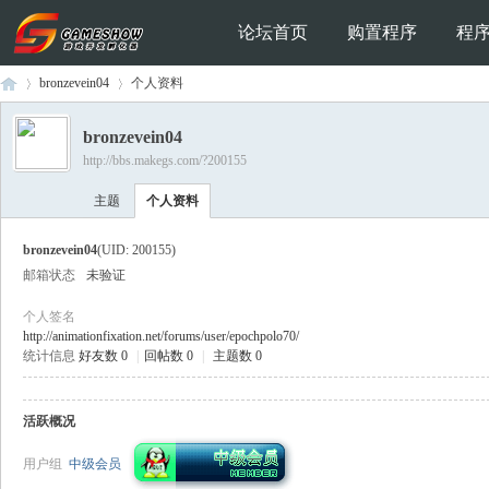
论坛首页
购置程序
程
bronzevein04
个人资料
bronzevein04
http://bbs.makegs.com/?200155
Ga
›
›
主题
个人资料
bronzevein04
(UID: 200155)
邮箱状态
未验证
个人签名
http://animationfixation.net/forums/user/epochpolo70/
统计信息
好友数 0
|
回帖数 0
|
主题数 0
me
活跃概况
用户组
中级会员