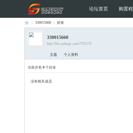
论坛首页
购置程
330015660
好友
330015660
http://bbs.makegs.com/?701170
Ga
›
›
主题
个人资料
当前共有
0
个好友
没有相关成员
me