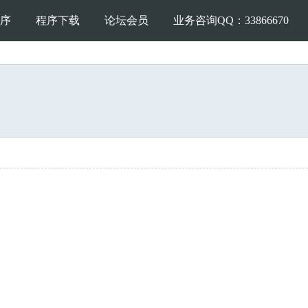
序
程序下载
论坛会员
业务咨询QQ：33866670