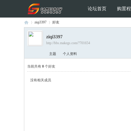
论坛首页
购置程
ziqi3397
好友
ziqi3397
http://bbs.makegs.com/?701654
Ga
›
›
主题
个人资料
当前共有
0
个好友
没有相关成员
me