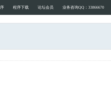
序
程序下载
论坛会员
业务咨询QQ：33866670