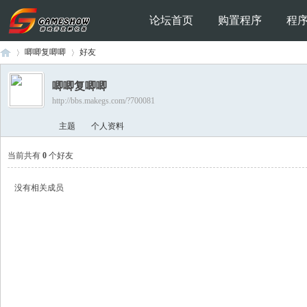
论坛首页
购置程序
程
唧唧复唧唧
好友
唧唧复唧唧
http://bbs.makegs.com/?700081
Ga
›
›
主题
个人资料
当前共有
0
个好友
没有相关成员
me