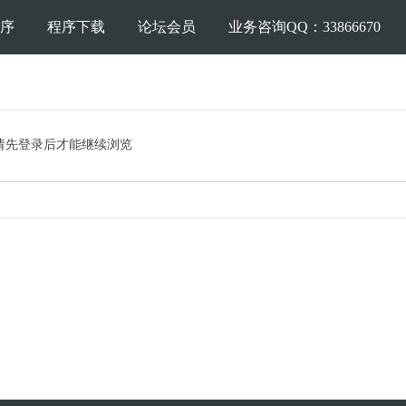
序
程序下载
论坛会员
业务咨询QQ：33866670
请先登录后才能继续浏览