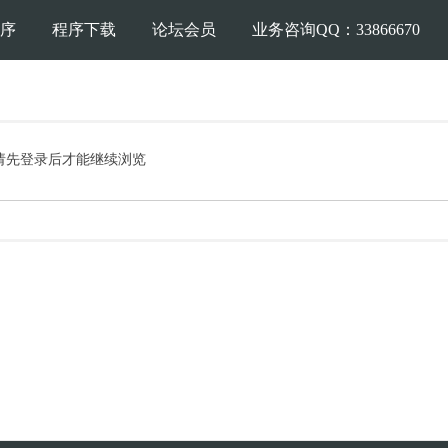
序
程序下载
论坛会员
业务咨询QQ：33866670
请先登录后才能继续浏览