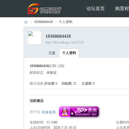
论坛首页
购置程
18368684418
个人资料
18368684418
http://bbs.makegs.com/?220
Ga
›
›
主题
个人资料
18368684418
(UID: 220)
邮箱状态
未验证
统计信息
好友数 0
|
回帖数 22
|
主题数 0
活跃概况
me
用户组
白金会员
在线时间
15 小时
注册时
上次活动时间
2026-7-31 16:33
上次发