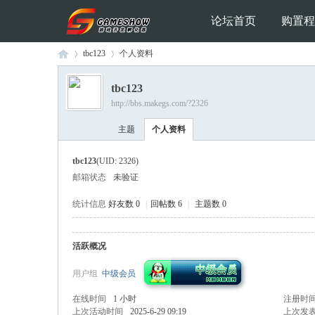
论坛首页
购置程
tbc123
个人资料
tbc123
http://bbs.makegs.com/?2326
Ga
›
›
主题
个人资料
tbc123
(UID: 2326)
邮箱状态
未验证
统计信息
好友数 0
|
回帖数 6
|
主题数 0
活跃概况
me
用户组
中级会员
在线时间
1 小时
注册时
上次活动时间
2025-6-29 09:19
上次发