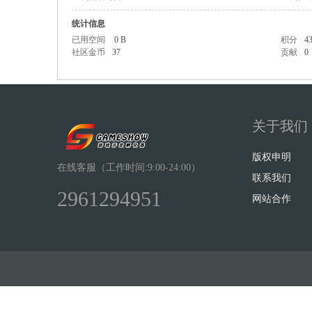
统计信息
已用空间
0 B
积分
4
社区金币
37
贡献
0
Sh
关于我们
版权申明
在线客服（工作时间:9:00-24:00）
联系我们
2961294951
网站合作
ow