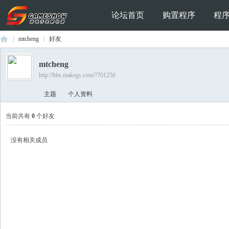
论坛首页
购置程序
程
mtcheng
好友
mtcheng
http://bbs.makegs.com/?701256
Ga
›
›
主题
个人资料
当前共有
0
个好友
没有相关成员
me