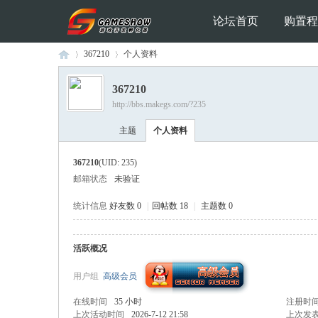
论坛首页
购置程
367210
个人资料
367210
http://bbs.makegs.com/?235
Ga
›
›
主题
个人资料
367210
(UID: 235)
邮箱状态
未验证
统计信息
好友数 0
|
回帖数 18
|
主题数 0
活跃概况
me
用户组
高级会员
在线时间
35 小时
注册时
上次活动时间
2026-7-12 21:58
上次发