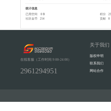
统计信息
已用空间
0 B
积分
2
社区金币
214
贡献
0
Sh
关于我们
版权申明
在线客服（工作时间:9:00-24:00）
联系我们
2961294951
网站合作
ow