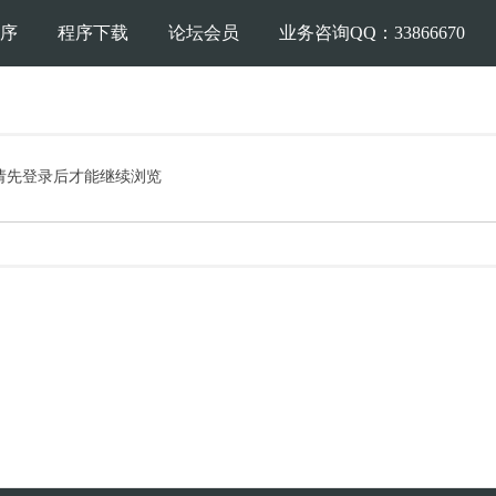
序
程序下载
论坛会员
业务咨询QQ：33866670
请先登录后才能继续浏览