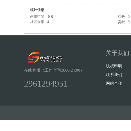
统计信息
已用空间
0 B
积分
6
社区金币
4
贡献
0
Sh
关于我们
版权申明
在线客服（工作时间:9:00-24:00）
联系我们
2961294951
网站合作
ow