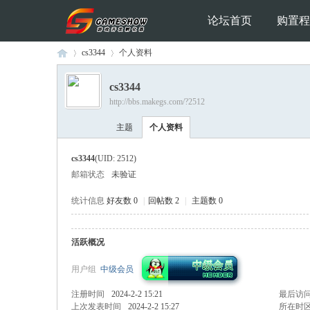
论坛首页
购置程
cs3344
个人资料
cs3344
http://bbs.makegs.com/?2512
Ga
›
›
主题
个人资料
cs3344
(UID: 2512)
邮箱状态
未验证
统计信息
好友数 0
|
回帖数 2
|
主题数 0
活跃概况
me
用户组
中级会员
注册时间
2024-2-2 15:21
最后访
上次发表时间
2024-2-2 15:27
所在时