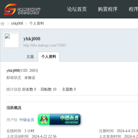
论坛首页
购置程序
程
yhkj008
个人资料
yhkj008
http://bbs.makegs.com/?2683
Ga
›
›
主题
个人资料
yhkj008
(UID: 2683)
邮箱状态
未验证
统计信息
好友数 0
|
回帖数 10
|
主题数 0
活跃概况
me
用户组
中级会员
在线时间
3 小时
注册时间
2024-4-6 23:3
上次活动时间
2024-4-22 22:56
上次发表时间
2024-4-2