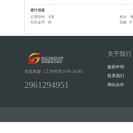
统计信息
已用空间
0 B
积分
5
社区金币
45
贡献
0
Sh
关于我们
版权申明
在线客服（工作时间:9:00-24:00）
联系我们
2961294951
网站合作
ow