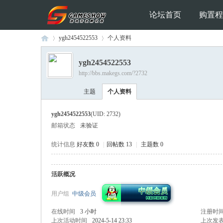
论坛首页
购置程
ygh2454522553
个人资料
ygh2454522553
http://bbs.makegs.com/?2732
Ga
›
›
主题
个人资料
ygh2454522553
(UID: 2732)
邮箱状态
未验证
统计信息
好友数 0
|
回帖数 13
|
主题数 0
活跃概况
me
用户组
中级会员
在线时间
3 小时
注册时
上次活动时间
2024-5-14 23:33
上次发