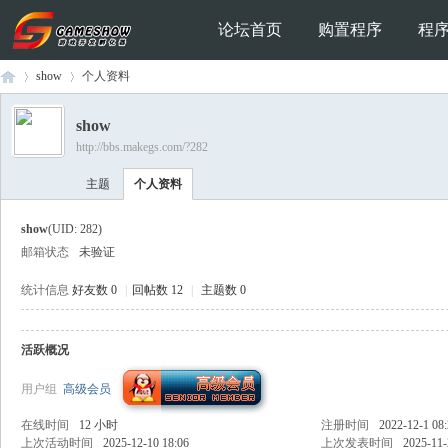
论坛首页
购置程序
程
show
个人资料
show
http://bbs.makegs.com/?282
Ga
›
›
主题
个人资料
show
(UID: 282)
邮箱状态
未验证
统计信息
好友数 0
|
回帖数 12
|
主题数 0
活跃概况
me
用户组
高级会员
在线时间
12 小时
注册时间
2022-12-1 08
上次活动时间
2025-12-10 18:06
上次发表时间
2025-11-