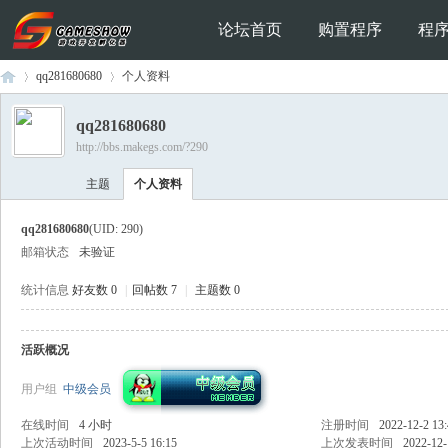
论坛首页
购置程序
程
qq281680680
个人资料
qq281680680
http://bbs.makegs.com/?290
Ga
›
›
主题
个人资料
qq281680680
(UID: 290)
邮箱状态
未验证
统计信息
好友数 0
|
回帖数 7
|
主题数 0
活跃概况
me
用户组
中级会员
在线时间
4 小时
注册时间
2022-12-2 13
上次活动时间
2023-5-5 16:15
上次发表时间
2022-12-