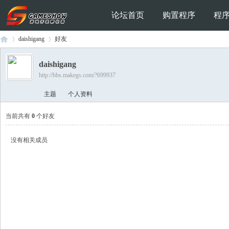
论坛首页
购置程序
程
daishigang
好友
daishigang
http://bbs.makegs.com/?699937
Ga
›
›
主题
个人资料
当前共有
0
个好友
没有相关成员
me