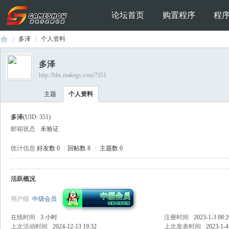
论坛首页
购置程序
程
多泽
个人资料
多泽
http://bbs.makegs.com/?351
Ga
›
›
主题
个人资料
多泽
(UID: 351)
邮箱状态
未验证
统计信息
好友数 0
|
回帖数 8
|
主题数 0
活跃概况
me
用户组
中级会员
在线时间
3 小时
注册时间
2023-1-3 08:2
上次活动时间
2024-12-13 19:32
上次发表时间
2023-1-4