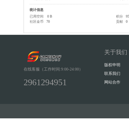
统计信息
已用空间
0 B
积分
9
社区金币
70
贡献
0
Sh
关于我们
版权申明
在线客服（工作时间:9:00-24:00）
联系我们
2961294951
网站合作
ow