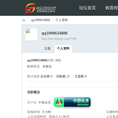
论坛首页
购置程
qq1090634880
个人资料
qq1090634880
http://bbs.makegs.com/?360
Ga
›
›
主题
个人资料
qq1090634880
(UID: 360)
邮箱状态
未验证
统计信息
好友数 0
|
回帖数 25
|
主题数 0
活跃概况
me
用户组
中级会员
在线时间
9 小时
注册时
上次活动时间
2026-5-11 06:07
上次发