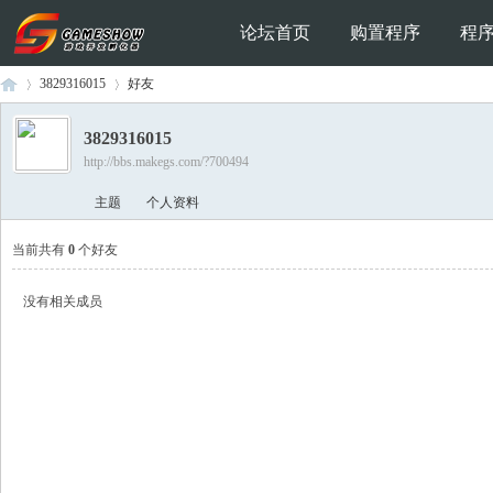
论坛首页
购置程序
程
3829316015
好友
3829316015
http://bbs.makegs.com/?700494
Ga
›
›
主题
个人资料
当前共有
0
个好友
没有相关成员
me