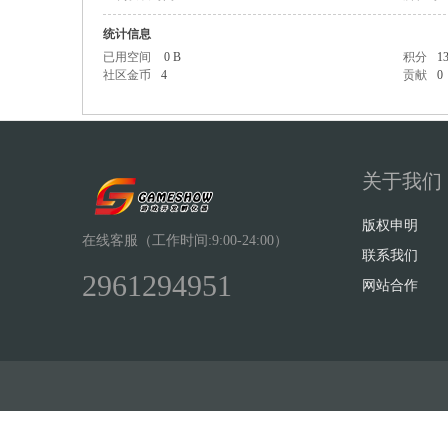
统计信息
已用空间
0 B
积分
1
社区金币
4
贡献
0
Sh
关于我们
版权申明
在线客服（工作时间:9:00-24:00）
联系我们
2961294951
网站合作
ow