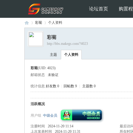
论坛首页
购置程
彩菊
个人资料
彩菊
http://bbs.makegs.com/?4023
Ga
›
›
主题
个人资料
彩菊
(UID: 4023)
邮箱状态
未验证
统计信息
好友数 0
|
回帖数 9
|
主题数 0
活跃概况
me
用户组
中级会员
注册时间
2024-11-20 11:14
最后访
上次发表时间
2024-11-20 11:31
所在时