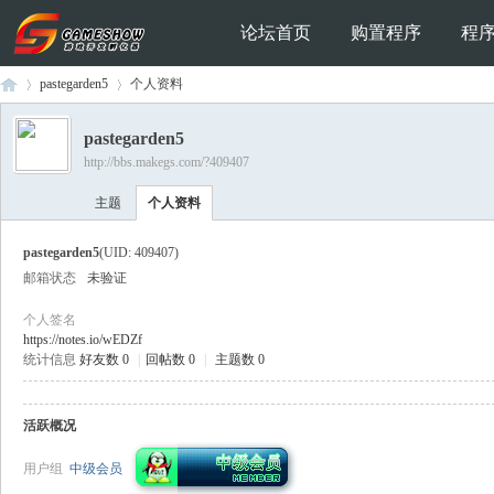
论坛首页
购置程序
程
pastegarden5
个人资料
pastegarden5
http://bbs.makegs.com/?409407
Ga
›
›
主题
个人资料
pastegarden5
(UID: 409407)
邮箱状态
未验证
个人签名
https://notes.io/wEDZf
统计信息
好友数 0
|
回帖数 0
|
主题数 0
me
活跃概况
用户组
中级会员