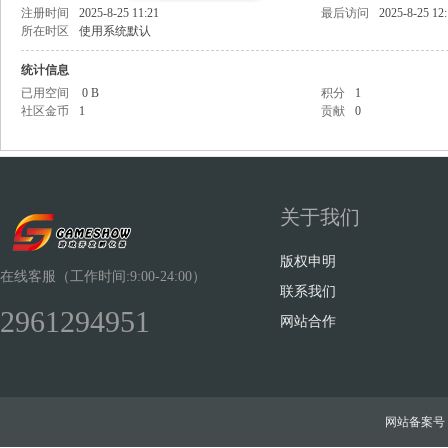
注册时间
2025-8-25 11:21
最后访问
2025-8-25 12
所在时区
使用系统默认
统计信息
已用空间
0 B
积分
1
社区金币
1
贡献
0
Sh
关于我们
版权申明
在线客服（工作时间:9:00-24:00）
联系我们
2961294951
ow
网站合作
网站备案号